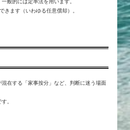
、一般的には定率法を用います。
できます（いわゆる任意償却）。
が混在する「家事按分」など、判断に迷う場面
です。