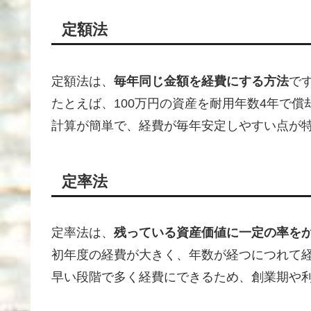
定額法
定額法は、
毎年同じ金額を経費にする方法
で
たとえば、100万円の資産を耐用年数4年で
計算が簡単で、経費が毎年安定しやすい点が
定率法
定率法は、
残っている資産価値に一定の率を
初年度の経費が大きく、年数が経つにつれて
早い段階で多く経費にできるため、創業期や